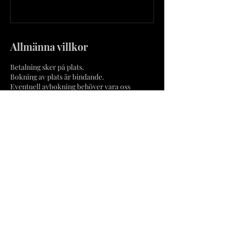
Allmänna villkor
Betalning sker på plats.
Bokning av plats är bindande.
Eventuell avbokning behöver vara oss
tillhanda minst 48h före bokat
provningstillfälle och sker via e-post:
hej@rosterietnykoping.se
Om platsen ej avbokas i tid förbehåller vi oss
rätten att debitera hela, eller delar av priset
för provningen.
Kontaktuppgifter
Rosteriet Nyköping
Västra Trädgårdsgatan 53, Nyköping, Sweden