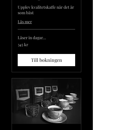
Upplev kvalitetskaffe när det är
som bäst
Läs mer
Läser in dagar...
345
345 kr
svenska
kronor
Till bokningen