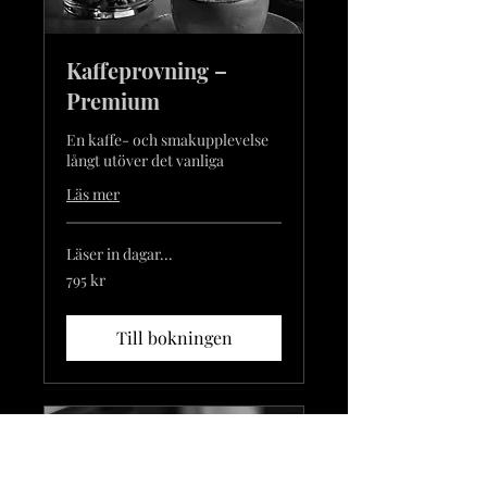
Kaffeprovning –
Premium
En kaffe- och smakupplevelse
långt utöver det vanliga
Läs mer
Läser in dagar...
795
795 kr
svenska
kronor
Till bokningen