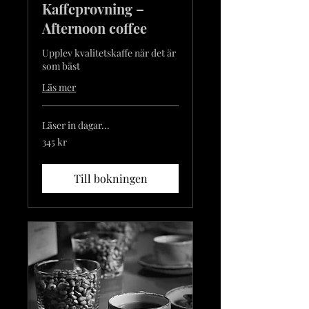
Kaffeprovning –
Afternoon coffee
Upplev kvalitetskaffe när det är
som bäst
Läs mer
Läser in dagar...
345
345 kr
svenska
kronor
Till bokningen